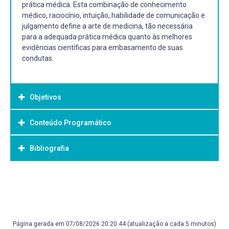
prática médica. Esta combinação de conhecimento
médico, raciocínio, intuição, habilidade de comunicação e
julgamento define a arte de medicina, tão necessária
para a adequada prática médica quanto às melhores
evidências científicas para embasamento de suas
condutas.
Objetivos
Conteúdo Programático
Objetivo Geral:
- Qualificar a compreensão dos médicos sobre o processo
Bibliografia
1. UNIDADE 1. Fundamentos das habilidades de
da consulta em atenção primária e fornecer abordagens
comunicação e o método clínico = 1 hora
essenciais para a atuar na prevenção, diagnóstico,
tratamento e acompanhamento das pessoas que
Bibliografia Básica:
1.1 A consulta médica e o modelo biomédico
procuram atendimento na APS
1. MOIRA, S. et al. Medicina Centrada na Pessoa:
- Promover a saúde das populações e dos indivíduos.
1.2 Método Clínico Centrado na Pessoa
transformando o método clínico. 3ª Ed. Porto Alegre:
- Identificar os elementos essenciais para um adequado
Artmed, 2017.
raciocínio clínico, utilizar de forma eficiente e pertinente
Página gerada em 07/08/2026 20:20:44 (atualização a cada 5 minutos)
1.3 Estrutura de consulta
2. GUSSO, G.; LOPES, J. M. C. Tratado de Medicina de