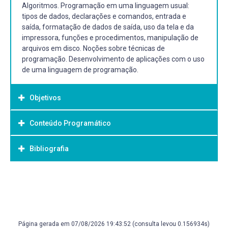
Algoritmos. Programação em uma linguagem usual:
tipos de dados, declarações e comandos, entrada e
saída, formatação de dados de saída, uso da tela e da
impressora, funções e procedimentos, manipulação de
arquivos em disco. Noções sobre técnicas de
programação. Desenvolvimento de aplicações com o uso
de uma linguagem de programação.
Objetivos
Conteúdo Programático
Objetivo Geral:
Proporcionar o estudo completo de uma linguagem de
Bibliografia
1. Fundamentos da computação e noções de operação do
programação para o paradigma procedural (seqüencial),
computador
exercitando as questões fundamentais decorrentes, tais
1.1 Arquitetura de um sistema computacional
como a modularização, os tipos de passagem de
Bibliografia Básica:
1.2 Componentes do computador
parâmetros etc. Consolidar o conhecimento do referido
1.3 Memória e sua organização
PEREIRA FILHO, J.C. Introdução à Programação FORTRAN.
paradigma de programação e de uma linguagem que seja
1.4 Funcionamento
Editora Campus
representativa deste paradigma. Consolidar na prática e
1.5 Fatores que influenciam no desempenho do
NORTON, Peter. Introdução à informática. Makron Books.
ampliar os conhecimentos de lógica de programação.
Página gerada em 07/08/2026 19:43:52 (consulta levou 0.156934s)
computador
São Paulo, 1996