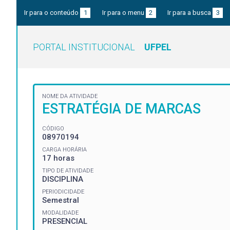
Ir para o conteúdo
1
Ir para o menu
2
Ir para a busca
3
PORTAL INSTITUCIONAL
UFPEL
NOME DA ATIVIDADE
ESTRATÉGIA DE MARCAS
CÓDIGO
08970194
CARGA HORÁRIA
17 horas
TIPO DE ATIVIDADE
DISCIPLINA
PERIODICIDADE
Semestral
MODALIDADE
PRESENCIAL