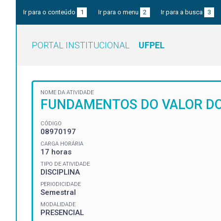
Ir para o conteúdo
1
Ir para o menu
2
Ir para a busca
3
PORTAL INSTITUCIONAL
UFPEL
NOME DA ATIVIDADE
FUNDAMENTOS DO VALOR DO
CÓDIGO
08970197
CARGA HORÁRIA
17 horas
TIPO DE ATIVIDADE
DISCIPLINA
PERIODICIDADE
Semestral
MODALIDADE
PRESENCIAL