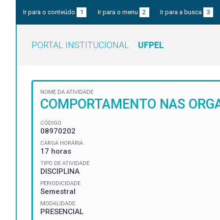
Ir para o conteúdo
1
Ir para o menu
2
Ir para a busca
3
PORTAL INSTITUCIONAL
UFPEL
NOME DA ATIVIDADE
COMPORTAMENTO NAS ORGA
CÓDIGO
08970202
CARGA HORÁRIA
17 horas
TIPO DE ATIVIDADE
DISCIPLINA
PERIODICIDADE
Semestral
MODALIDADE
PRESENCIAL