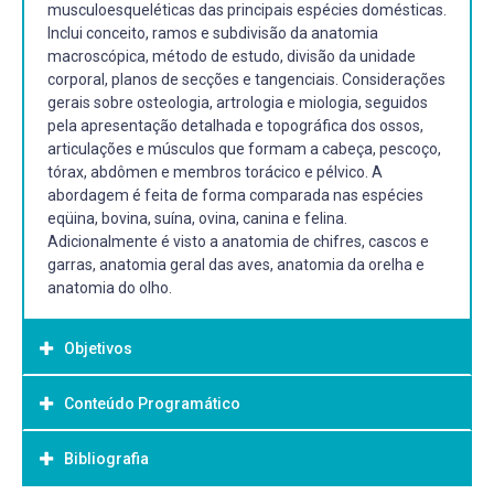
musculoesqueléticas das principais espécies domésticas.
Inclui conceito, ramos e subdivisão da anatomia
macroscópica, método de estudo, divisão da unidade
corporal, planos de secções e tangenciais. Considerações
gerais sobre osteologia, artrologia e miologia, seguidos
pela apresentação detalhada e topográfica dos ossos,
articulações e músculos que formam a cabeça, pescoço,
tórax, abdômen e membros torácico e pélvico. A
abordagem é feita de forma comparada nas espécies
eqüina, bovina, suína, ovina, canina e felina.
Adicionalmente é visto a anatomia de chifres, cascos e
garras, anatomia geral das aves, anatomia da orelha e
anatomia do olho.
Objetivos
Conteúdo Programático
Objetivo Geral:
Gerais
Bibliografia
A disciplina de anatomia dos animais domésticos I tem