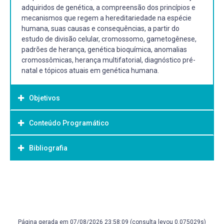
adquiridos de genética, a compreensão dos princípios e
mecanismos que regem a hereditariedade na espécie
humana, suas causas e consequências, a partir do
estudo de divisão celular, cromossomo, gametogênese,
padrões de herança, genética bioquímica, anomalias
cromossômicas, herança multifatorial, diagnóstico pré-
natal e tópicos atuais em genética humana.
Objetivos
Conteúdo Programático
Objetivo Geral:
Objetivo Geral:
Bibliografia
Programa:
Promover a discussão e conhecimento teórico/prático em
- Revisão sobre divisão celular, gametogênese e as
relação à genética humana, sua variabilidade genética e
consequências genéticas da meiose;
consequência.
Bibliografia Básica:
- Síndromes autossômicas e síndromes sexuais
- Doenças monogênicas
BORGES-OSÓRIO, Maria Regina Lucena. Genética
Objetivos específicos:
- Hemoglobinopatias
humana. 3ed. Porto Alegre: ArtMed 2013. Disponível em:
.
Proporcionar aos alunos o conhecimento básico acerca
- Farmacogenética
Acesso em 21 de mar 2018.
de processos genéticos da expressão de doenças em
Página gerada em 07/08/2026 23:58:09 (consulta levou 0.075029s)