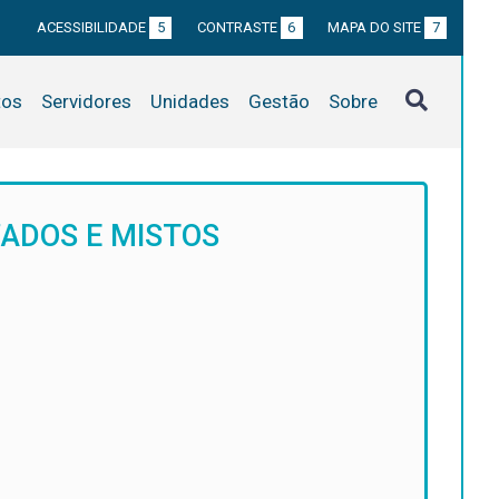
ACESSIBILIDADE
5
CONTRASTE
6
MAPA DO SITE
7
tos
Servidores
Unidades
Gestão
Sobre
ZADOS E MISTOS