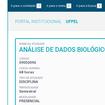
Ir para o conteúdo
1
Ir para o menu
2
Ir para a busca
3
PORTAL INSTITUCIONAL
UFPEL
NOME DA ATIVIDADE
ANÁLISE DE DADOS BIOLÓGI
CÓDIGO
09050096
CARGA HORÁRIA
68 horas
TIPO DE ATIVIDADE
DISCIPLINA
PERIODICIDADE
Semestral
MODALIDADE
PRESENCIAL