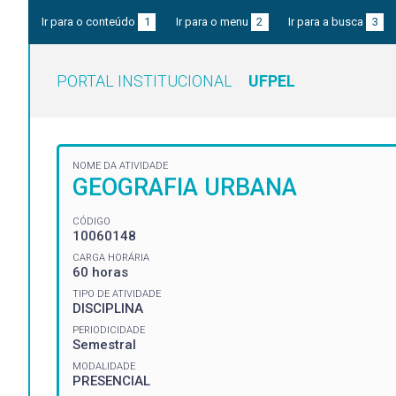
Ir para o conteúdo
1
Ir para o menu
2
Ir para a busca
3
PORTAL INSTITUCIONAL
UFPEL
NOME DA ATIVIDADE
GEOGRAFIA URBANA
CÓDIGO
10060148
CARGA HORÁRIA
60 horas
TIPO DE ATIVIDADE
DISCIPLINA
PERIODICIDADE
Semestral
MODALIDADE
PRESENCIAL