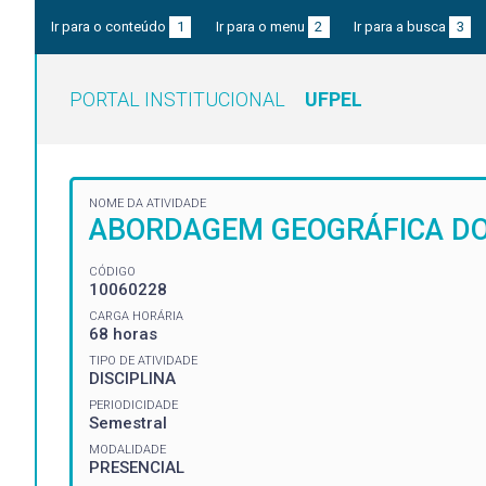
Ir para o conteúdo
1
Ir para o menu
2
Ir para a busca
3
PORTAL INSTITUCIONAL
UFPEL
NOME DA ATIVIDADE
ABORDAGEM GEOGRÁFICA DO
CÓDIGO
10060228
CARGA HORÁRIA
68 horas
TIPO DE ATIVIDADE
DISCIPLINA
PERIODICIDADE
Semestral
MODALIDADE
PRESENCIAL