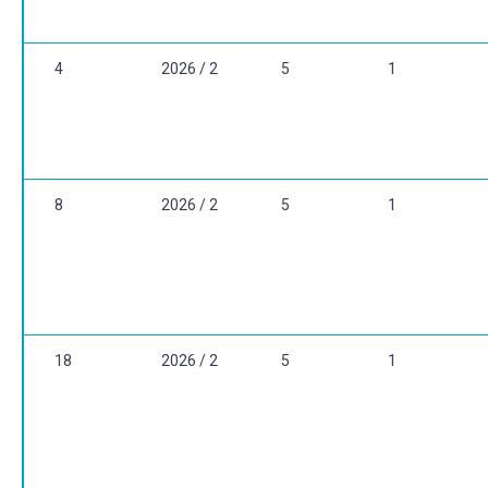
interdisciplinaridade e metodologia. GEOUSP Espaço e
Tempo (Online), v. 18, n. 1, p. 09-39, 2014.
4
2026 / 2
5
1
8
2026 / 2
5
1
18
2026 / 2
5
1