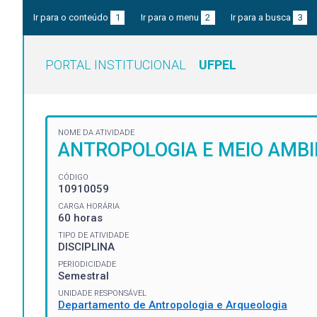
Ir para o conteúdo
1
Ir para o menu
2
Ir para a busca
3
PORTAL INSTITUCIONAL
UFPEL
NOME DA ATIVIDADE
ANTROPOLOGIA E MEIO AMB
CÓDIGO
10910059
CARGA HORÁRIA
60 horas
TIPO DE ATIVIDADE
DISCIPLINA
PERIODICIDADE
Semestral
UNIDADE RESPONSÁVEL
Departamento de Antropologia e Arqueologia