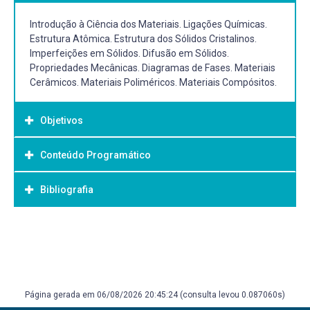
Introdução à Ciência dos Materiais. Ligações Químicas.
Estrutura Atômica. Estrutura dos Sólidos Cristalinos.
Imperfeições em Sólidos. Difusão em Sólidos.
Propriedades Mecânicas. Diagramas de Fases. Materiais
Cerâmicos. Materiais Poliméricos. Materiais Compósitos.
Objetivos
Conteúdo Programático
Objetivo Geral:
A disciplina de Ciência dos Materiais I tem como objetivo
Bibliografia
1) Ligações Químicas:
proporcionar aos estudantes uma compreensão
- Conceitos fundamentais de ligações iônicas, covalentes
abrangente das propriedades e comportamentos dos
e metálicas.
materiais, abordando desde as bases das ligações
Bibliografia Básica:
- Estrutura eletrônica dos átomos e sua influência nas
químicas até as propriedades mecânicas dos materiais
propriedades dos materiais.
W. D. Callister Jr. Materials Science and Engineering: An
mais comuns.
Introduction, 8 edition, 2010.
2) Estrutura Cristalina:
J. F. Shackelford. Ciência dos materiais, 6a edição,
- Organização atômica nos sólidos.
Página gerada em 06/08/2026 20:45:24 (consulta levou 0.087060s)
Pearson Education, 2008.
- Sistemas cristalinos e redes reticulares.