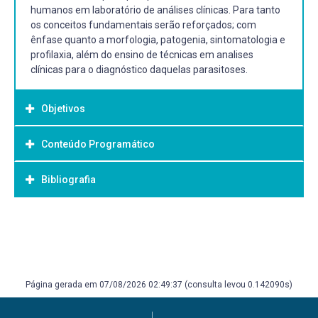
humanos em laboratório de análises clínicas. Para tanto
os conceitos fundamentais serão reforçados; com
ênfase quanto a morfologia, patogenia, sintomatologia e
profilaxia, além do ensino de técnicas em analises
clínicas para o diagnóstico daquelas parasitoses.
Objetivos
Conteúdo Programático
Objetivo Geral:
Fornecer ao estudante de Farmácia conceitos sobre,
Bibliografia
patogenia, diagnóstico laboratorial e epidemiologia das
diferentes doenças causadas por helmintos e
protozoários que parasitam o homem
Bibliografia Básica:
DE CARLI, G.A. Parasitologia clínica: seleção de métodos e
técnicas de laboratório para diagnóstico das parasitoses
humanas. 2 ed. São Paulo: Atheneu, 2011.
Página gerada em 07/08/2026 02:49:37 (consulta levou 0.142090s)
NEVES, D.P. Parasitologia humana. 12 ed. Rio de Janeiro:
Atheneu, 2012.