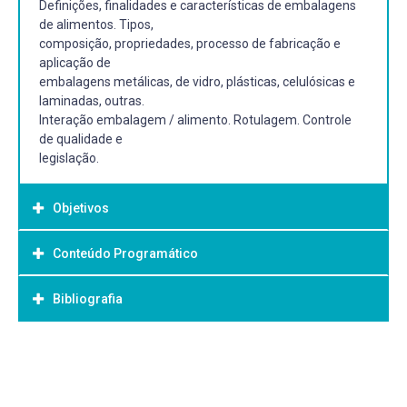
Definições, finalidades e características de embalagens
de alimentos. Tipos,
composição, propriedades, processo de fabricação e
aplicação de
embalagens metálicas, de vidro, plásticas, celulósicas e
laminadas, outras.
Interação embalagem / alimento. Rotulagem. Controle
de qualidade e
legislação.
Objetivos
Conteúdo Programático
Objetivo Geral:
Conhecer as embalagens utilizadas para a área de
Bibliografia
alimentos, possíveis
interações da embalagem com o alimento, controle de
qualidade e legislação.
Bibliografia Básica:
EVANGELISTA, J. Tecnologia de alimentos. 2. ed. São
- Conhecer a nomenclatura utilizada em embalagens.
Paulo: Atheneu, 2005. 652p
- Conhecimento da caracterização necessária para cada