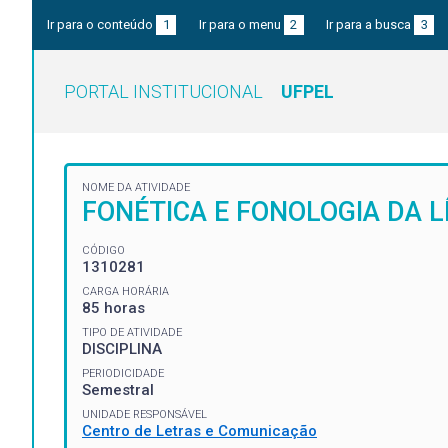
Ir para o conteúdo
1
Ir para o menu
2
Ir para a busca
3
PORTAL INSTITUCIONAL
UFPEL
NOME DA ATIVIDADE
FONÉTICA E FONOLOGIA DA 
CÓDIGO
1310281
CARGA HORÁRIA
85 horas
TIPO DE ATIVIDADE
DISCIPLINA
PERIODICIDADE
Semestral
UNIDADE RESPONSÁVEL
Centro de Letras e Comunicação