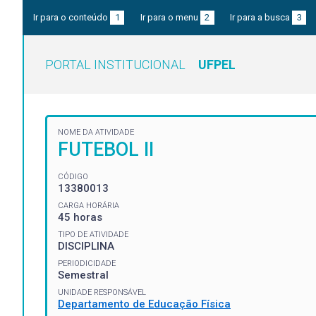
Ir para o conteúdo
1
Ir para o menu
2
Ir para a busca
3
PORTAL INSTITUCIONAL
UFPEL
NOME DA ATIVIDADE
FUTEBOL II
CÓDIGO
13380013
CARGA HORÁRIA
45 horas
TIPO DE ATIVIDADE
DISCIPLINA
PERIODICIDADE
Semestral
UNIDADE RESPONSÁVEL
Departamento de Educação Física