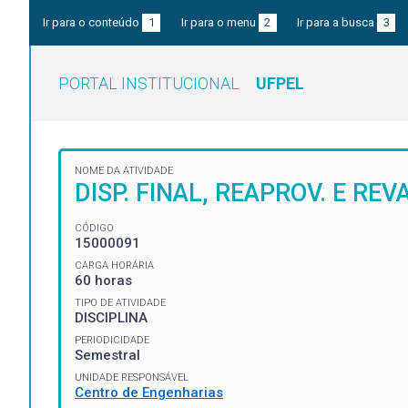
Ir para o conteúdo
1
Ir para o menu
2
Ir para a busca
3
PORTAL INSTITUCIONAL
UFPEL
NOME DA ATIVIDADE
DISP. FINAL, REAPROV. E RE
CÓDIGO
15000091
CARGA HORÁRIA
60 horas
TIPO DE ATIVIDADE
DISCIPLINA
PERIODICIDADE
Semestral
UNIDADE RESPONSÁVEL
Centro de Engenharias