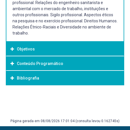
profissional. Relações do engenheiro sanitarista e
ambiental com o mercado de trabalho, instituições e
outros profissionais. Sigilo profissional. Aspectos éticos
na pesquisa e no exercício profissional. Direitos Humanos.
Relações Étnico-Raciais e Diversidade no ambiente de
trabalho.
Objetivos
Conteúdo Programático
Objetivo Geral:
Compreender os conceitos básicos que subsidiam a
Bibliografia
compreensão e o debate da disciplina; Refletir sobre ética
profissional como elemento constituinte da emancipação
humana e sua importância na construção do ethos
Bibliografia Básica:
profissional na engenharia.
MAUDONNET, Renato. Administração hospitalar. Rio de
Janeiro: Ed. Cultura Medica 1988. 309 p.
Específico: Introduzir elementos teóricos do campo da
BERNARD, Jean; GOYA, Paulo; HOSSNE, William Saad
filosofia, da ética e da ética profissional e empresarial;
Página gerada em 08/08/2026 17:01:04 (consulta levou 0.162745s)
(Tradutor) (Revisor). A bioética. São Paulo: Ática, 1998.
Noções sobre legislação e ética profissional, relacionada
110 p. (Série domínio / coleção dirigida por Michel Serres