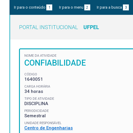
Ir para o conteúdo
1
Ir para o menu
2
Ir para a busca
3
PORTAL INSTITUCIONAL
UFPEL
NOME DA ATIVIDADE
CONFIABILIDADE
CÓDIGO
1640051
CARGA HORÁRIA
34 horas
TIPO DE ATIVIDADE
DISCIPLINA
PERIODICIDADE
Semestral
UNIDADE RESPONSÁVEL
Centro de Engenharias