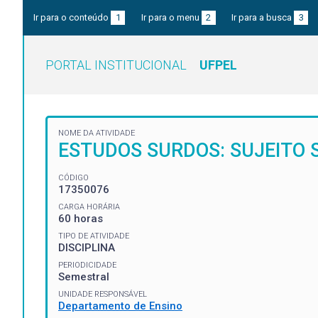
Ir para o conteúdo
1
Ir para o menu
2
Ir para a busca
3
PORTAL INSTITUCIONAL
UFPEL
NOME DA ATIVIDADE
ESTUDOS SURDOS: SUJEITO 
CÓDIGO
17350076
CARGA HORÁRIA
60 horas
TIPO DE ATIVIDADE
DISCIPLINA
PERIODICIDADE
Semestral
UNIDADE RESPONSÁVEL
Departamento de Ensino