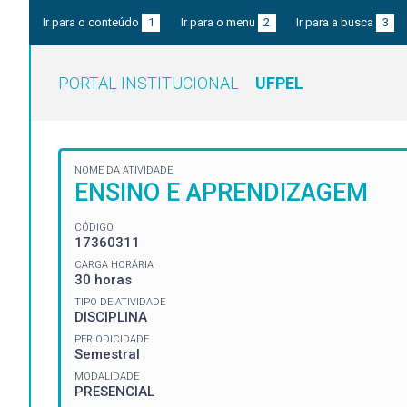
Ir para o conteúdo
1
Ir para o menu
2
Ir para a busca
3
PORTAL INSTITUCIONAL
UFPEL
NOME DA ATIVIDADE
ENSINO E APRENDIZAGEM
CÓDIGO
17360311
CARGA HORÁRIA
30 horas
TIPO DE ATIVIDADE
DISCIPLINA
PERIODICIDADE
Semestral
MODALIDADE
PRESENCIAL