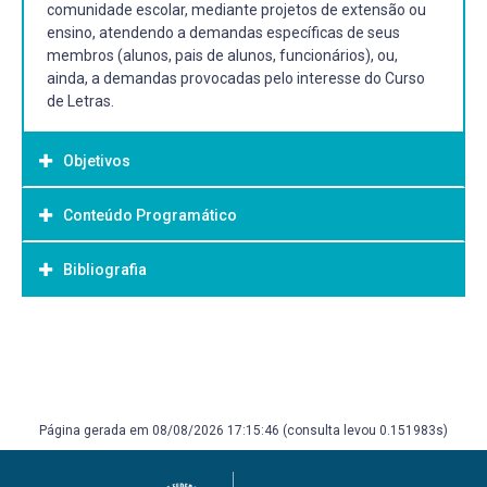
comunidade escolar, mediante projetos de extensão ou
ensino, atendendo a demandas específicas de seus
membros (alunos, pais de alunos, funcionários), ou,
ainda, a demandas provocadas pelo interesse do Curso
de Letras.
Objetivos
Conteúdo Programático
Objetivo Geral:
Promover atividades de intervenção na comunidade
Bibliografia
Planejamento e execução das atividades de intervenção
escolar, mediante projetos de extensão ou de ensino,
comunitária
atendendo a demandas específicas de seus membros
Prática pedagógica supervisionada
(alunos, pais de alunos, funcionários), ou, ainda, a
Bibliografia Básica:
Socialização da experiência docente
demanda específica do curso de Letras.
Reflexão sobre a prática
ALMEIDA FILHO, J. C. P. Dimensões Comunicativas no
Ensino de Línguas. São Paulo: Pontes, 1993. BRASIL,
Ministério da Educação, Secretaria de Educação Média e
Página gerada em 08/08/2026 17:15:46 (consulta levou 0.151983s)
Tecnológica. Parâmetros curriculares nacionais, códigos e
suas tecnologias. Língua estrangeira moderna.Brasília:
MEC, 1999. BROWN, H.D. Teaching by Principles: an