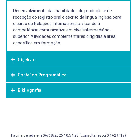
Desenvolvimento das habilidades de produção e de
recepção do registro oral e escrito da língua inglesa para
o curso de Relações Internacionais, visando à
competência comunicativa em nível intermediário-
superior. Atividades complementares dirigidas à área
específica em formação.
Objetivos
Conteúdo Programático
Objetivo Geral:
Consolidar o desenvolvimento das habilidades de
Bibliografia
Time contrasts
produção e recepção do discurso oral e escrito em língua
2. Conditional sentences with If clauses
inglesa, visando ao desenvolvimento das competências
3. Gerunds
linguísticas nos aspectos gramaticais, discursivos e
Bibliografia Básica:
4. Short responses
estratégicos em nível intermediário-superior.
5. Clauses with because
RICHARDS, Jack C.; HULL, Jonathan; PROCTOR, Susan.
6. Passive with by (simple past)
Interchange 2. Cambridge: Cambridge University Press,
7. Passive without by (simple present)
2013. 4th Edition. LONGMAN Dicionário Inglês-Português,
Página gerada em 06/08/2026 10:54:23 (consulta levou 0.162941s)
8. Past continuous vs. Simple past