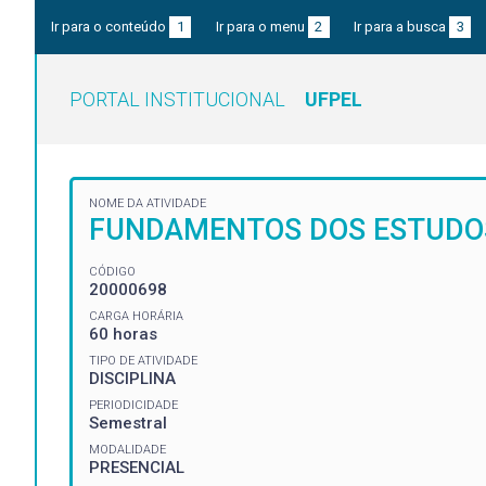
Ir para o conteúdo
1
Ir para o menu
2
Ir para a busca
3
PORTAL INSTITUCIONAL
UFPEL
NOME DA ATIVIDADE
FUNDAMENTOS DOS ESTUDOS
CÓDIGO
20000698
CARGA HORÁRIA
60 horas
TIPO DE ATIVIDADE
DISCIPLINA
PERIODICIDADE
Semestral
MODALIDADE
PRESENCIAL