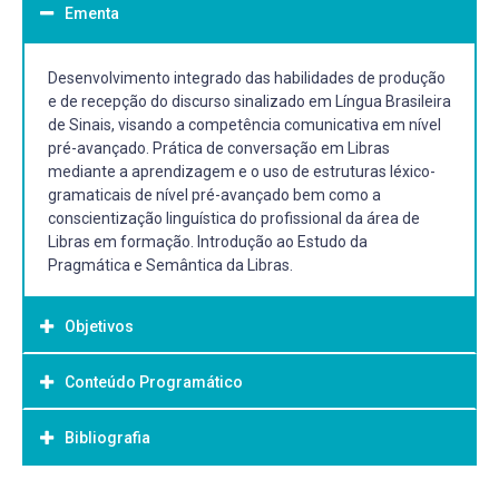
Ementa
Desenvolvimento integrado das habilidades de produção
e de recepção do discurso sinalizado em Língua Brasileira
de Sinais, visando a competência comunicativa em nível
pré-avançado. Prática de conversação em Libras
mediante a aprendizagem e o uso de estruturas léxico-
gramaticais de nível pré-avançado bem como a
conscientização linguística do profissional da área de
Libras em formação. Introdução ao Estudo da
Pragmática e Semântica da Libras.
Objetivos
Conteúdo Programático
Objetivo Geral:
Desenvolver as habilidades de recepção e de produção
Bibliografia
sinalizada em Libras visando competências linguísticas,
gramaticais, estratégicas e discursivas da Libras em nível
pré-avançado. Neste componente curricular serão