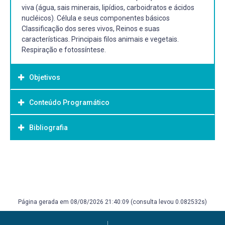
viva (água, sais minerais, lipídios, carboidratos e ácidos
nucléicos). Célula e seus componentes básicos
Classificação dos seres vivos, Reinos e suas
características. Principais filos animais e vegetais.
Respiração e fotossíntese.
Objetivos
Conteúdo Programático
Objetivo Geral:
GERAL:
Bibliografia
Desenvolver os conceitos básicos na área de Biologia a
fim de permitir a compreensão dos
fenômenos ambientais.
Bibliografia Básica:
ESPECÍFICOS:
ALBERTS, Bruce. Fundamentos da biologia celular. 4.
- Caracterizar as formas de vida e suas interações com o
Porto Alegre ArtMed 2017 1 recurso online ISBN
ambiente
9788582714065.
-Identificar as funções biológicas e suas interações com o
Página gerada em 08/08/2026 21:40:09 (consulta levou 0.082532s)
LOPES, S. Biologia: volume único. São Paulo: Saraiva,
ambiente
2005. 606 p. ISBN 8502047965.