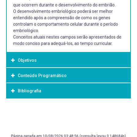
que ocorrem durante o desenvolvimento do embrião.
O desenvolvimento embriológico poderá ser melhor
entendido após a compreensão de como os genes
controlam o comportamento celular durante o período
embriológico.
Conceitos atuais nestes campos serão apresentados de
modo conciso para adequá-los, ao tempo curricular.
Objetivos
Conteúdo Programático
Objetivo Geral:
Transmitir informações fundamentais de forma clara e
Bibliografia
1. Introdução ao estudo da Embriologia
atualizada.
2. Gametogênese
Exercitar o raciocínio do aluno com a introdução de novos
3. Fertilização
conhecimentos e ideias, colaborando para o
Bibliografia Básica:
4. Primeira semana do desenvolvimento embrionário
aprimoramento do pensamento científico.
5. Segunda semana do desenvolvimento embrionário
MOORE, Keith L.; PERSAUD, T. V. N. Embriologia básica. 7.
Tornar mais ameno o caminho do aprendizado.
6. Terceira semana do desenvolvimento embrionário
ed. Rio de Janeiro: Saunders Elsevier, 2008. 365 p. ISBN
Alterar a concepção do aluno sobre o que é aprender (na
7. Quarta semana do desenvolvimento embrionário
9788535226614
perspectiva de uma nova relação com o conhecimento) e
Página gerada em 10/08/2026 03:48:56 (consulta levou 0.148684s)