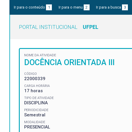
Ir para o conteúdo
1
Ir para o menu
2
Ir para a busca
3
PORTAL INSTITUCIONAL
UFPEL
NOME DA ATIVIDADE
DOCÊNCIA ORIENTADA III
CÓDIGO
22000339
CARGA HORÁRIA
17 horas
TIPO DE ATIVIDADE
DISCIPLINA
PERIODICIDADE
Semestral
MODALIDADE
PRESENCIAL