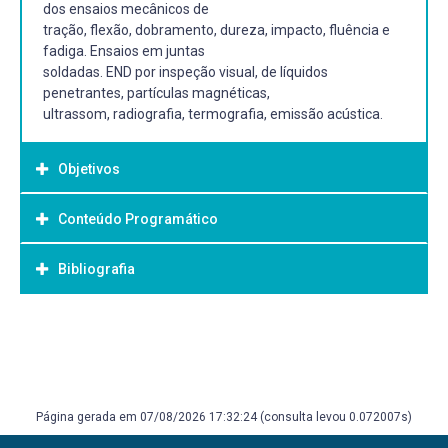
dos ensaios mecânicos de
tração, flexão, dobramento, dureza, impacto, fluência e
fadiga. Ensaios em juntas
soldadas. END por inspeção visual, de líquidos
penetrantes, partículas magnéticas,
ultrassom, radiografia, termografia, emissão acústica.
Objetivos
Conteúdo Programático
Objetivo Geral:
O aluno deve estar apto a executar e interpretar
Bibliografia
informações dos diversos ensaios
mecânicos aplicados a materiais, bem como Ensaios Não
Destrutivos (END).
Bibliografia Básica:
CALLISTER Jr., W. Ciência e Engenharia dos Materiais:
Uma Introdução. Rio de Janeiro: 5ª edição, LTC Editora,
2002. CHIAVERINI, V. Tecnologia Mecânica v.I. São Paulo:
Página gerada em 07/08/2026 17:32:24 (consulta levou 0.072007s)
McGraw-Hill, 2a ed. 1986. DIETER, GE, Metalurgia
Mecânica, Guanabara Dois, 653 p, 1981.