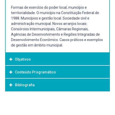
Formas de exercício do poder local, município e
territorialidade. O município na Constituição Federal de
1988. Municípios e gestão local. Sociedade civil e
administração municipal. Novos arranjos locais:
Consórcios Intermunicipais, Câmaras Regionais,
Agências de Desenvolvimento e Regiões Integradas de
Desenvolvimento Econômico. Casos práticos e exemplos
de gestão em âmbito municipal.
Objetivos
Conteúdo Programático
Objetivo Geral:
Atualizar o conhecimento dos temas do debate
Bibliografia
contemporâneo da Gestão Pública sobre Poder Local.
Bibliografia Básica:
FARAH, Marta Ferreira Santos. Disseminação de Políticas
Públicas e Programas Governamentais no Nível