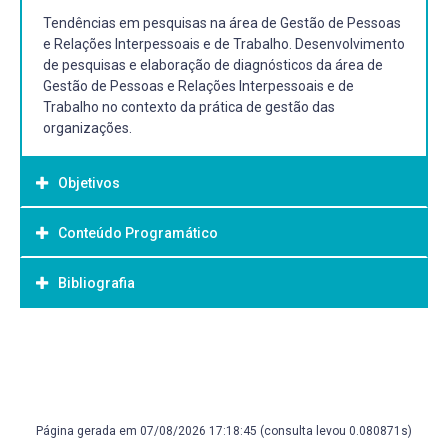
Tendências em pesquisas na área de Gestão de Pessoas
e Relações Interpessoais e de Trabalho. Desenvolvimento
de pesquisas e elaboração de diagnósticos da área de
Gestão de Pessoas e Relações Interpessoais e de
Trabalho no contexto da prática de gestão das
organizações.
Objetivos
Conteúdo Programático
Objetivo Geral:
Conduzir os alunos à reflexão sobre as tendências nas
Bibliografia
pesquisas da área de Gestão de Pessoas e Relações
Interpessoais e de Trabalho, capacitando-os a
desenvolver e aplicar pesquisas da área nas
Bibliografia Básica:
organizações.
GOLD, Miriam. Gestão de carreira como ser o protagonista
de sua própria história. São Paulo Saraiva 2019 1 recurso
online ISBN 9788571440340.
Página gerada em 07/08/2026 17:18:45 (consulta levou 0.080871s)
SIQUEIRA, Mirlene Maria Matias. Novas medidas do