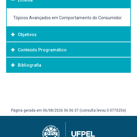
Tópicos Avançados em Comportamento do Consumidor.
Objetivos
Conteúdo Programático
Objetivo Geral:
Estimular o debate e a postura crítica a partir de
Bibliografia
discussões avançadas sobre Comportamento do
Consumidor.
Bibliografia Básica:
LAS CASAS, Alexandre Luzzi. Administração de
marketing. 2. São Paulo Atlas 2019 1 recurso online ISBN
9788597020151.
Página gerada em 06/08/2026 06:06:37 (consulta levou 0.077025s)
ROCHA, Angela da. Administração de marketing
conceitos, estratégias, aplicações. São Paulo Atlas 2013.
COBRA, Marcos. Administração de marketing no Brasil. 4.
São Paulo GEN Atlas 2014.