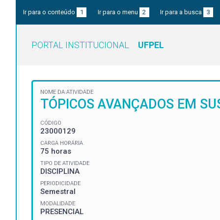
Ir para o conteúdo
1
Ir para o menu
2
Ir para a busca
3
PORTAL INSTITUCIONAL
UFPEL
NOME DA ATIVIDADE
TÓPICOS AVANÇADOS EM SUS
CÓDIGO
23000129
CARGA HORÁRIA
75 horas
TIPO DE ATIVIDADE
DISCIPLINA
PERIODICIDADE
Semestral
MODALIDADE
PRESENCIAL