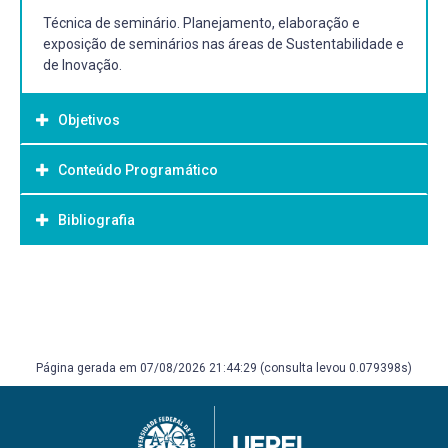
Técnica de seminário. Planejamento, elaboração e
exposição de seminários nas áreas de Sustentabilidade e
de Inovação.
Objetivos
Conteúdo Programático
Objetivo Geral:
Estimular o debate e a postura crítica a partir de
Bibliografia
seminários que tratem de temas relacionados às áreas
de Sustentabilidade e de Inovação.
Bibliografia Básica:
ALVES, Ricardo Ribeiro. Administração verde o caminho
sem volta da sustentabilidade ambiental nas
organizações. Rio de Janeiro: GEN Atlas, 2016. Recurso
Página gerada em 07/08/2026 21:44:29 (consulta levou 0.079398s)
online ISBN 9788595156234.
SILVA, F. P. et al. Gestão da inovação. Porto Alegre: SAGAH,
2018 1 recurso online ISBN 9788595028005.
TIGRE, Paulo Bastos. Gestão da inovação uma abordagem