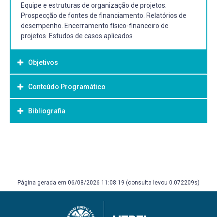
Equipe e estruturas de organização de projetos.
Prospecção de fontes de financiamento. Relatórios de
desempenho. Encerramento físico-financeiro de
projetos. Estudos de casos aplicados.
Objetivos
Conteúdo Programático
Objetivo Geral:
Bibliografia
Bibliografia Básica:
MINTZERG, Henry. Safari de Estratégia: Um Roteiro pela
Selva do Planejamento Estratégico. 2. ed. São Paulo:
Bookman, 2010.
Página gerada em 06/08/2026 11:08:19 (consulta levou 0.072209s)
MOORE, Mark H. Criando Valor Público: gestão estratégica
no governo. Rio de Janeiro: Letras & Expressões; Brasília:
Enap, 2002.
PRADO, Darci. Planejamento e Controle de Projetos. 8. ed.