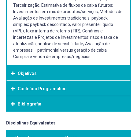
Terceirização; Estimativa de fluxos de caixa futuros;
Investimentos em mix de produtos/serviços; Métodos de
Avaliação de Investimentos tradicionais: payback
simples; payback descontado, valor presente líquido
(VPL), taxa interna de retorno (TIR); Cenários e
incertezas e Projetos de Investimentos: risco e taxa de
atualização, análise de sensibilidade; Avaliação de
empresas – patrimonial versus geração de caixa.
Compra e venda de empresas/negócios.
Objetivos
Conteúdo Programático
Objetivo Geral:
Capacitar os alunos sobre os custos e investimentos
Bibliografia
Custos na criação e abertura de novas empresas; Período
iniciais em novas empresas, métodos de custeio e
de maturação e necessidade de investimentos
precificação, estratégias de investimento em
operacionais e pré-operacionais. (4h)
produtos/serviços, técnicas de avaliação de
Bibliografia Básica:
Disciplinas Equivalentes
investimentos (payback, VPL, TIR), gestão de fluxo de
Métodos de apropriação de custos aos produtos ou
SANTOS, Edno Oliveira dos. Administração financeira da
caixa e análise de sensibilidade, além de abordagens para