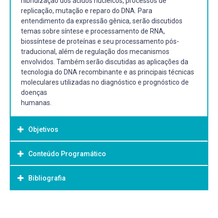
hibridização dos ácidos nucléicos, processos de
replicação, mutação e reparo do DNA. Para
entendimento da expressão gênica, serão discutidos
temas sobre síntese e processamento de RNA,
biossíntese de proteínas e seu processamento pós-
traducional, além de regulação dos mecanismos
envolvidos. Também serão discutidas as aplicações da
tecnologia do DNA recombinante e as principais técnicas
moleculares utilizadas no diagnóstico e prognóstico de
doenças
humanas.
Objetivos
Conteúdo Programático
Objetivo Geral:
A disciplina tem objetivos: abordará
Bibliografia
Célula e seus constituintes moleculares 8
Conhecer os conceitos sobre estrutura e hibridização dos
Estrutura dos ácidos nucléicos
ácidos nucléicos, processos de
Genes e genomas procarióticos
replicação, mutação e reparo do DNA,
Bibliografia Básica:
Genes e genomas eucarióticos
Entender a expressão gênica sobre síntese e