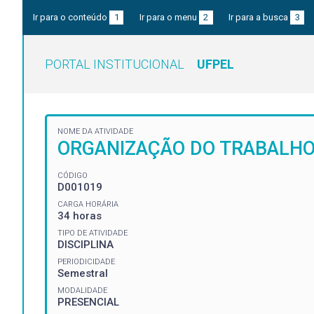
Ir para o conteúdo
1
Ir para o menu
2
Ir para a busca
3
PORTAL INSTITUCIONAL
UFPEL
NOME DA ATIVIDADE
ORGANIZAÇÃO DO TRABALHO
CÓDIGO
D001019
CARGA HORÁRIA
34 horas
TIPO DE ATIVIDADE
DISCIPLINA
PERIODICIDADE
Semestral
MODALIDADE
PRESENCIAL