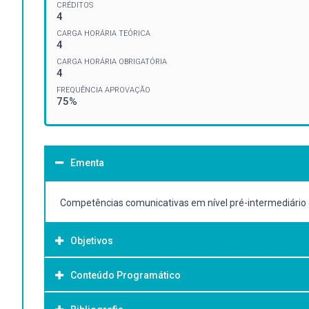
CRÉDITOS
4
CARGA HORÁRIA TEÓRICA
4
CARGA HORÁRIA OBRIGATÓRIA
4
FREQUÊNCIA APROVAÇÃO
75%
Ementa
Competências comunicativas em nível pré-intermediário e
Objetivos
Conteúdo Programático
Objetivo Geral:
• Desenvolver habilidades comunicativas pré-intermediária