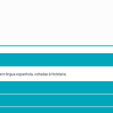
m língua espanhola, voltadas à Hotelaria.
s em língua espanhola, nas destrezas orais e escritas, para atuar em si