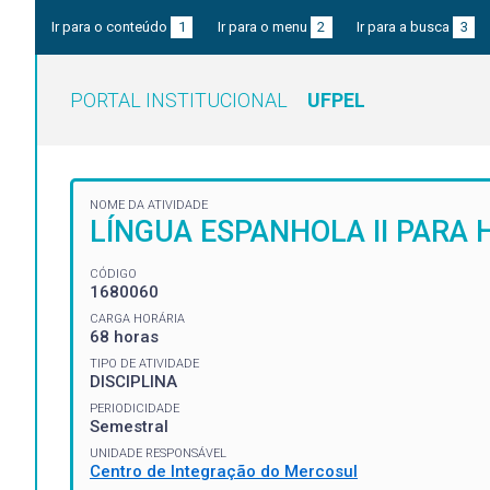
Ir para o conteúdo
1
Ir para o menu
2
Ir para a busca
3
PORTAL INSTITUCIONAL
UFPEL
NOME DA ATIVIDADE
LÍNGUA ESPANHOLA II PARA 
CÓDIGO
1680060
CARGA HORÁRIA
68 horas
TIPO DE ATIVIDADE
DISCIPLINA
PERIODICIDADE
Semestral
UNIDADE RESPONSÁVEL
Centro de Integração do Mercosul