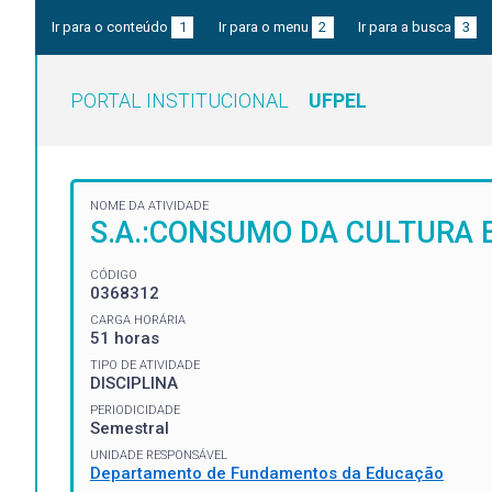
Ir para o conteúdo
1
Ir para o menu
2
Ir para a busca
3
PORTAL INSTITUCIONAL
UFPEL
NOME DA ATIVIDADE
S.A.:CONSUMO DA CULTURA E
CÓDIGO
0368312
CARGA HORÁRIA
51 horas
TIPO DE ATIVIDADE
DISCIPLINA
PERIODICIDADE
Semestral
UNIDADE RESPONSÁVEL
Departamento de Fundamentos da Educação