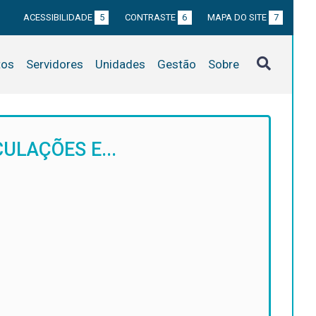
ACESSIBILIDADE
5
CONTRASTE
6
MAPA DO SITE
7
tos
Servidores
Unidades
Gestão
Sobre
ULAÇÕES E...