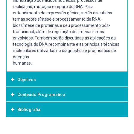
hibridização dos ácidos nucléicos, processos de
replicação, mutação e reparo do DNA. Para
entendimento da expressão gênica, serão discutidos
temas sobre síntese e processamento de RNA,
biossíntese de proteínas e seu processamento pós-
traducional, além de regulação dos mecanismos
envolvidos. Também serão discutidas as aplicações da
tecnologia do DNA recombinante e as principais técnicas
moleculares utilizadas no diagnóstico e prognóstico de
doenças
humanas.
Objetivos
Conteúdo Programático
Objetivo Geral:
A disciplina tem objetivos: abordará
Bibliografia
Célula e seus constituintes moleculares 8
Conhecer os conceitos sobre estrutura e hibridização dos
Estrutura dos ácidos nucléicos
ácidos nucléicos, processos de
Genes e genomas procarióticos
replicação, mutação e reparo do DNA,
Bibliografia Básica:
Genes e genomas eucarióticos
Entender a expressão gênica sobre síntese e