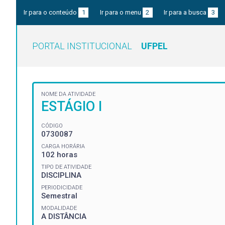
Ir para o conteúdo
1
Ir para o menu
2
Ir para a busca
3
PORTAL INSTITUCIONAL
UFPEL
NOME DA ATIVIDADE
ESTÁGIO I
CÓDIGO
0730087
CARGA HORÁRIA
102 horas
TIPO DE ATIVIDADE
DISCIPLINA
PERIODICIDADE
Semestral
MODALIDADE
A DISTÂNCIA