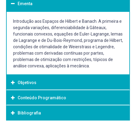
Ementa
Introdução aos Espaços de Hilbert e Banach. A primeira e
segunda variações, diferenciabilidade à Gâteaux,
funcionais convexos, equações de Euler-Lagrange, lemas
de Lagrange e de Du-Bois-Reymond, programa de Hilbert,
condições de otimalidade de Weierstrass e Legendre,
problemas com derivadas contínuas por partes,
problemas de otimização com restrições, tópicos de
análise convexa, aplicações à mecânica.
Objetivos
Conteúdo Programático
Objetivo Geral:
Disciplina de área do PPG em Modelagem Matemática
Bibliografia
Unidade -1 - Espaços de Hilbert e Banach
Unidade -2 - Introdução ao Cálculo de Variações
Bibliografia Básica:
2.1 A primeira variação