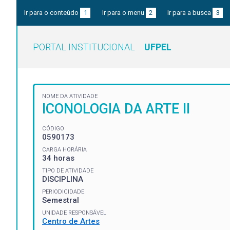
Ir para o conteúdo
1
Ir para o menu
2
Ir para a busca
3
PORTAL INSTITUCIONAL
UFPEL
NOME DA ATIVIDADE
ICONOLOGIA DA ARTE II
CÓDIGO
0590173
CARGA HORÁRIA
34 horas
TIPO DE ATIVIDADE
DISCIPLINA
PERIODICIDADE
Semestral
UNIDADE RESPONSÁVEL
Centro de Artes