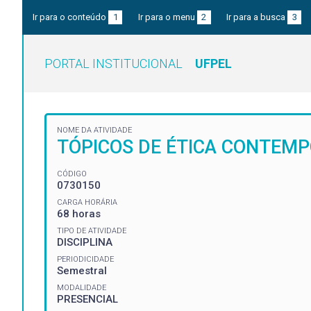
Ir para o conteúdo
1
Ir para o menu
2
Ir para a busca
3
PORTAL INSTITUCIONAL
UFPEL
NOME DA ATIVIDADE
TÓPICOS DE ÉTICA CONTEMPO
CÓDIGO
0730150
CARGA HORÁRIA
68 horas
TIPO DE ATIVIDADE
DISCIPLINA
PERIODICIDADE
Semestral
MODALIDADE
PRESENCIAL