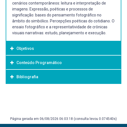
cenários contemporâneos: leitura e interpretação de
imagens. Expressão, poéticas e processos de
significação: bases do pensamento fotográfico no
âmbito do simbólico. Percepções poéticas do cotidiano. O
ensaio fotográfico e a representatividade de crônicas
visuais narrativas: estudo, planejamento e execução.
Objetivos
Conteúdo Programático
Objetivo Geral:
.
Bibliografia
UNIDADE I - Estudo crítico da importância da Fotografia no
contexto contemporâneo.
Bibliografia Básica:
 Fotografia e sociedade: a história da fotografia e suas
repercussões e influências na sociedade.
AUMONT, Jacques. A Imagem. Campinas, SP: Papirus,
 A presença maciça de imagens fotográficas na
1993.
contemporaneidade: Imagem, imaginário e imagérie.
BACHELARD, Gaston. A Poética do Espaço. São Paulo:
Página gerada em 06/08/2026 06:03:18 (consulta levou 0.074540s)
 Ver, olhar e representar: as condições sociais da
Martins Fontes, 1993.
produção de imagens e do conhecimento.
BACHELARD, Gaston. A Poética do Devaneio. São Paulo: