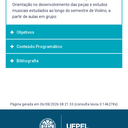
Orientação no desenvolvimento das peças e estudos
musicais estudados ao longo do semestre de Violino, a
partir de aulas em grupo.
Objetivos
Conteúdo Programático
Objetivo Geral:
Proporcionar a experiência de execução de repertório em
Bibliografia
público, preferencialmente na formação
instrumental original das peças apresentadas, com a
subseqüente análise e discussão sobre a execução,
Bibliografia Básica:
em seus aspectos mecânicos e musicais.
FISCHER, Simon. The violin lesson. Londres: Ed. Peters,
2013 FISCHER, Simon. Basics.
London/Frankfurt/Leipzig/New York: Edition Peters
Página gerada em 06/08/2026 08:21:33 (consulta levou 0.146278s)
SLOBODA, John. Exploring the musical mind: cognition,
emotion, ability, function. New York: Oxford New Press,
2005, 2010.