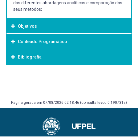
das diferentes abordagens analíticas e comparação dos
seus métodos;
Objetivos
Conteúdo Programático
Objetivo Geral:
Fornecer subsídios técnicos para o conhecimento, análise
Bibliografia
e entendimento do repertório musical, em conexão com a
experiência atual dos alunos.
Bibliografia Básica:
BRINDLE, Reginald S. Serial Composition. London: Oxford
University Press, 1966. COOK, N. A Guide To Musical
Analysis. London: Dent 1967. DUNSBY, J; WHITTALL, A.
Página gerada em 07/08/2026 02:18:46 (consulta levou 0.190731s)
Music analysis in theory and practice. London:
FaberandFaber, 1988. FORTE, A. The structure of atonal
music. New Haven: Yale university, 1971. LESTER, J.
Analytic Approaches to Twentieth-Century Music. New
York: W.W. Norton & Company, 1989.