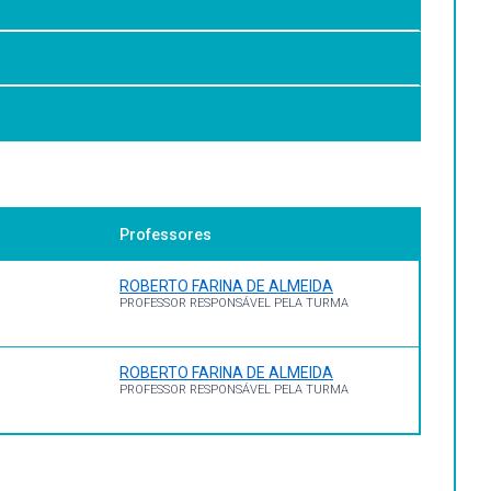
iológicas e compostos químicos biologicamente
Professores
ROBERTO FARINA DE ALMEIDA
PROFESSOR RESPONSÁVEL PELA TURMA
ROBERTO FARINA DE ALMEIDA
tda Lisboa -Porto 2008
PROFESSOR RESPONSÁVEL PELA TURMA
 D. Artmed 2 ed. 2007.